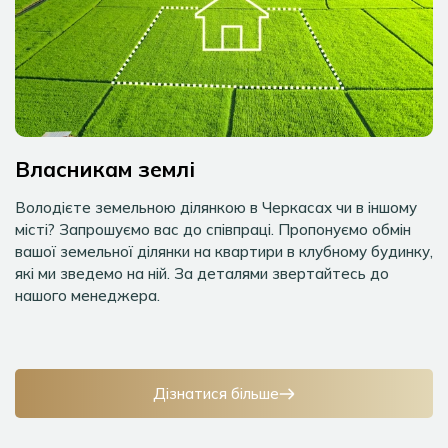
Власникам землі
Володієте земельною ділянкою в Черкасах чи в іншому
місті? Запрошуємо вас до співпраці. Пропонуємо обмін
вашої земельної ділянки на квартири в клубному будинку,
які ми зведемо на ній. За деталями звертайтесь до
нашого менеджера.
Дізнатися більше
Дізнатися більше
Дізнатися більше
Дізнатися більше